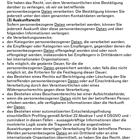
Sie haben das Recht, von dem Verantwortlichen eine Bestätigung
darüber zu verlangen, ob wir sie betreffende
personenbezogene
Daten
verarbeiten. Die Bestätigung können Sie
jederzeit unter den oben genannten Kontaktdaten verlangen.
(3) Auskunftsrecht
Sofern personenbezogene
Daten
verarbeitet werden, können Sie
jederzeit Auskunft über diese personenbezogenen
Daten
und über
folgenden Informationen verlangen:
die Verarbeitungszwecke;
den Kategorien personenbezogener
Daten
, die verarbeitet werden;
die Empfänger oder Kategorien von Empfängern, gegenüber denen die
personenbezogenen
Daten
offengelegt worden sind oder noch
offengelegt werden, insbesondere bei Empfängern in Drittländern oder
bei internationalen Organisationen;
falls möglich, die geplante Dauer, für die die
personenbezogenen
Daten
gespeichert werden, oder, falls dies nicht
möglich ist, die Kriterien für die Festlegung dieser Dauer;
das Bestehen eines Rechts auf Berichtigung oder Löschung der Sie
betreffenden personenbezogenen
Daten
oder auf Einschränkung der
Verarbeitung durch den Verantwortlichen oder eines
Widerspruchsrechts gegen diese Verarbeitung;
das Bestehen eines Beschwerderechts bei einer Aufsichtsbehörde;
wenn die personenbezogenen
Daten
nicht bei der betroffenen Person
erhoben werden, alle verfügbaren Informationen über die Herkunft
der
Daten
;
das Bestehen einer automatisierten Entscheidungsfindung
einschließlich Profiling gemäß Artikel 22 Absätze 1 und 4 DSGVO und -
zumindest in diesen Fällen - aussagekräftige Informationen über die
involvierte Logik sowie die Tragweite und die angestrebten
Auswirkungen einer derartigen Verarbeitung für die betroffene Person.
Werden personenbezogene
Daten
an ein Drittland oder an eine
internationale Organisation übermittelt, so haben Sie das Recht, über