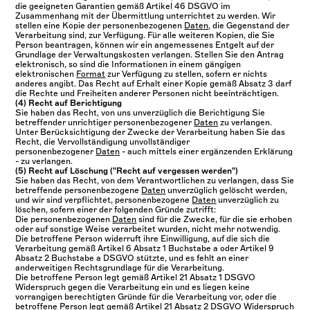
die geeigneten Garantien gemäß Artikel 46 DSGVO im
Zusammenhang mit der Übermittlung unterrichtet zu werden. Wir
stellen eine Kopie der personenbezogenen
Daten
, die Gegenstand der
Verarbeitung sind, zur Verfügung. Für alle weiteren Kopien, die Sie
Person beantragen, können wir ein angemessenes Entgelt auf der
Grundlage der Verwaltungskosten verlangen. Stellen Sie den Antrag
elektronisch, so sind die Informationen in einem gängigen
elektronischen
Format
zur Verfügung zu stellen, sofern er nichts
anderes angibt. Das Recht auf Erhalt einer Kopie gemäß Absatz 3 darf
die Rechte und Freiheiten anderer Personen nicht beeinträchtigen.
(4) Recht auf Berichtigung
Sie haben das Recht, von uns unverzüglich die Berichtigung Sie
betreffender unrichtiger personenbezogener
Daten
zu verlangen.
Unter Berücksichtigung der Zwecke der Verarbeitung haben Sie das
Recht, die Vervollständigung unvollständiger
personenbezogener
Daten
- auch mittels einer ergänzenden Erklärung
- zu verlangen.
(5) Recht auf Löschung ("Recht auf vergessen werden")
Sie haben das Recht, von dem Verantwortlichen zu verlangen, dass Sie
betreffende personenbezogene
Daten
unverzüglich gelöscht werden,
und wir sind verpflichtet, personenbezogene
Daten
unverzüglich zu
löschen, sofern einer der folgenden Gründe zutrifft:
Die personenbezogenen
Daten
sind für die Zwecke, für die sie erhoben
oder auf sonstige Weise verarbeitet wurden, nicht mehr notwendig.
Die betroffene Person widerruft ihre Einwilligung, auf die sich die
Verarbeitung gemäß Artikel 6 Absatz 1 Buchstabe a oder Artikel 9
Absatz 2 Buchstabe a DSGVO stützte, und es fehlt an einer
anderweitigen Rechtsgrundlage für die Verarbeitung.
Die betroffene Person legt gemäß Artikel 21 Absatz 1 DSGVO
Widerspruch gegen die Verarbeitung ein und es liegen keine
vorrangigen berechtigten Gründe für die Verarbeitung vor, oder die
betroffene Person legt gemäß Artikel 21 Absatz 2 DSGVO Widerspruch