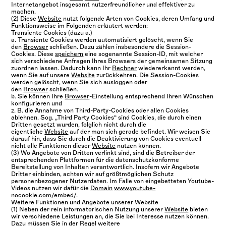
Internetangebot insgesamt nutzerfreundlicher und effektiver zu
machen.
(2) Diese
Website
nutzt folgende Arten von Cookies, deren Umfang und
Funktionsweise im Folgenden erläutert werden:
Transiente Cookies (dazu a.)
a. Transiente Cookies werden automatisiert gelöscht, wenn Sie
den
Browser
schließen. Dazu zählen insbesondere die Session-
Cookies. Diese
speichern
eine sogenannte Session-ID, mit welcher
sich verschiedene Anfragen Ihres Browsers der gemeinsamen Sitzung
zuordnen lassen. Dadurch kann Ihr
Rechner
wiedererkannt werden,
wenn Sie auf unsere
Website
zurückkehren. Die Session-Cookies
werden gelöscht, wenn Sie sich ausloggen oder
den
Browser
schließen.
b. Sie können Ihre
Browser
-Einstellung entsprechend Ihren Wünschen
konfigurieren und
z. B. die Annahme von Third-Party-Cookies oder allen Cookies
ablehnen. Sog. „Third Party Cookies“ sind Cookies, die durch einen
Dritten gesetzt wurden, folglich nicht durch die
eigentliche
Website
auf der man sich gerade befindet. Wir weisen Sie
darauf hin, dass Sie durch die Deaktivierung von Cookies eventuell
nicht alle Funktionen dieser
Website
nutzen können.
(3) Wo Angebote von Dritten verlinkt sind, sind die Betreiber der
entsprechenden Plattformen für die datenschutzkonforme
Bereitstellung von Inhalten verantwortlich. Insofern wir Angebote
Dritter einbinden, achten wir auf größtmöglichen Schutz
personenbezogener Nutzerdaten. Im Falle von eingebetteten Youtube-
Videos nutzen wir dafür die
Domain
www.youtube-
nocookie.com/embed/
.
Weitere Funktionen und Angebote unserer Website
(1) Neben der rein informatorischen Nutzung unserer
Website
bieten
wir verschiedene Leistungen an, die Sie bei Interesse nutzen können.
Dazu müssen Sie in der Regel weitere