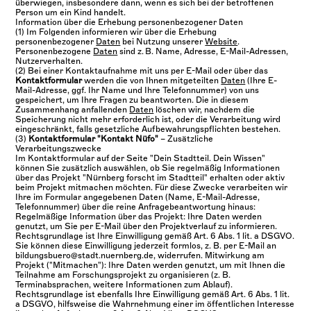
überwiegen, insbesondere dann, wenn es sich bei der betroffenen
Person um ein Kind handelt.
Information über die Erhebung personenbezogener Daten
(1) Im Folgenden informieren wir über die Erhebung
personenbezogener
Daten
bei Nutzung unserer
Website
.
Personenbezogene
Daten
sind z. B. Name, Adresse, E-Mail-Adressen,
Nutzerverhalten.
(2) Bei einer Kontaktaufnahme mit uns per E-Mail oder über das
Kontaktformular
werden die von Ihnen mitgeteilten
Daten
(Ihre E-
Mail-Adresse, ggf. Ihr Name und Ihre Telefonnummer) von uns
gespeichert, um Ihre Fragen zu beantworten. Die in diesem
Zusammenhang anfallenden
Daten
löschen wir, nachdem die
Speicherung nicht mehr erforderlich ist, oder die Verarbeitung wird
eingeschränkt, falls gesetzliche Aufbewahrungspflichten bestehen.
(3)
Kontaktformular "Kontakt Nüfo"
– Zusätzliche
Verarbeitungszwecke
Im Kontaktformular auf der Seite "Dein Stadtteil. Dein Wissen"
können Sie zusätzlich auswählen, ob Sie regelmäßig Informationen
über das Projekt "Nürnberg forscht im Stadtteil" erhalten oder aktiv
beim Projekt mitmachen möchten. Für diese Zwecke verarbeiten wir
Ihre im Formular angegebenen Daten (Name, E-Mail-Adresse,
Telefonnummer) über die reine Anfragebeantwortung hinaus:
Regelmäßige Information über das Projekt: Ihre Daten werden
genutzt, um Sie per E-Mail über den Projektverlauf zu informieren.
Rechtsgrundlage ist Ihre Einwilligung gemäß Art. 6 Abs. 1 lit. a DSGVO.
Sie können diese Einwilligung jederzeit formlos, z. B. per E-Mail an
bildungsbuero@stadt.nuernberg.de, widerrufen. Mitwirkung am
Projekt ("Mitmachen"): Ihre Daten werden genutzt, um mit Ihnen die
Teilnahme am Forschungsprojekt zu organisieren (z. B.
Terminabsprachen, weitere Informationen zum Ablauf).
Rechtsgrundlage ist ebenfalls Ihre Einwilligung gemäß Art. 6 Abs. 1 lit.
a DSGVO, hilfsweise die Wahrnehmung einer im öffentlichen Interesse