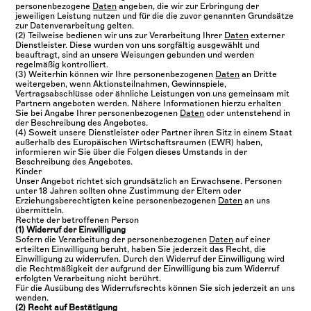
personenbezogene
Daten
angeben, die wir zur Erbringung der
jeweiligen Leistung nutzen und für die die zuvor genannten Grundsätze
zur Datenverarbeitung gelten.
(2) Teilweise bedienen wir uns zur Verarbeitung Ihrer
Daten
externer
Dienstleister. Diese wurden von uns sorgfältig ausgewählt und
beauftragt, sind an unsere Weisungen gebunden und werden
regelmäßig kontrolliert.
(3) Weiterhin können wir Ihre personenbezogenen
Daten
an Dritte
weitergeben, wenn Aktionsteilnahmen, Gewinnspiele,
Vertragsabschlüsse oder ähnliche Leistungen von uns gemeinsam mit
Partnern angeboten werden. Nähere Informationen hierzu erhalten
Sie bei Angabe Ihrer personenbezogenen
Daten
oder untenstehend in
der Beschreibung des Angebotes.
(4) Soweit unsere Dienstleister oder Partner ihren Sitz in einem Staat
außerhalb des Europäischen Wirtschaftsraumen (EWR) haben,
informieren wir Sie über die Folgen dieses Umstands in der
Beschreibung des Angebotes.
Kinder
Unser Angebot richtet sich grundsätzlich an Erwachsene. Personen
unter 18 Jahren sollten ohne Zustimmung der Eltern oder
Erziehungsberechtigten keine personenbezogenen
Daten
an uns
übermitteln.
Rechte der betroffenen Person
(1) Widerruf der Einwilligung
Sofern die Verarbeitung der personenbezogenen
Daten
auf einer
erteilten Einwilligung beruht, haben Sie jederzeit das Recht, die
Einwilligung zu widerrufen. Durch den Widerruf der Einwilligung wird
die Rechtmäßigkeit der aufgrund der Einwilligung bis zum Widerruf
erfolgten Verarbeitung nicht berührt.
Für die Ausübung des Widerrufsrechts können Sie sich jederzeit an uns
wenden.
(2) Recht auf Bestätigung