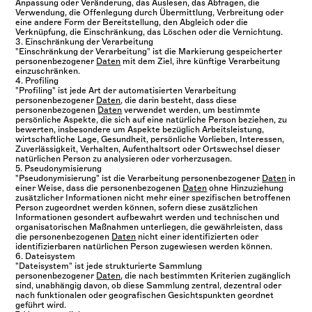
Anpassung oder Veränderung, das Auslesen, das Abfragen, die
Verwendung, die Offenlegung durch Übermittlung, Verbreitung oder
eine andere Form der Bereitstellung, den Abgleich oder die
Verknüpfung, die Einschränkung, das Löschen oder die Vernichtung.
3. Einschränkung der Verarbeitung
"Einschränkung der Verarbeitung" ist die Markierung gespeicherter
personenbezogener
Daten
mit dem Ziel, ihre künftige Verarbeitung
einzuschränken.
4. Profiling
"Profiling" ist jede Art der automatisierten Verarbeitung
personenbezogener
Daten
, die darin besteht, dass diese
personenbezogenen
Daten
verwendet werden, um bestimmte
persönliche Aspekte, die sich auf eine natürliche Person beziehen, zu
bewerten, insbesondere um Aspekte bezüglich Arbeitsleistung,
wirtschaftliche Lage, Gesundheit, persönliche Vorlieben, Interessen,
Zuverlässigkeit, Verhalten, Aufenthaltsort oder Ortswechsel dieser
natürlichen Person zu analysieren oder vorherzusagen.
5. Pseudonymisierung
"Pseudonymisierung" ist die Verarbeitung personenbezogener
Daten
in
einer Weise, dass die personenbezogenen
Daten
ohne Hinzuziehung
zusätzlicher Informationen nicht mehr einer spezifischen betroffenen
Person zugeordnet werden können, sofern diese zusätzlichen
Informationen gesondert aufbewahrt werden und technischen und
organisatorischen Maßnahmen unterliegen, die gewährleisten, dass
die personenbezogenen
Daten
nicht einer identifizierten oder
identifizierbaren natürlichen Person zugewiesen werden können.
6. Dateisystem
"Dateisystem" ist jede strukturierte Sammlung
personenbezogener
Daten
, die nach bestimmten Kriterien zugänglich
sind, unabhängig davon, ob diese Sammlung zentral, dezentral oder
nach funktionalen oder geografischen Gesichtspunkten geordnet
geführt wird.