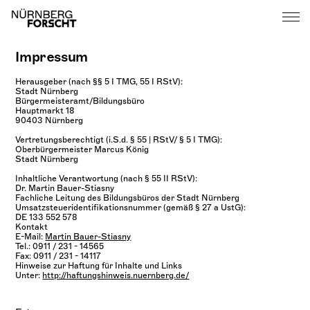
Impressum
Herausgeber (nach §§ 5 I TMG, 55 I RStV):
Stadt Nürnberg
Bürgermeisteramt/Bildungsbüro
Hauptmarkt 18
90403 Nürnberg
Vertretungsberechtigt (i.S.d. § 55 | RStV/ § 5 I TMG):
Oberbürgermeister Marcus König
Stadt Nürnberg
Inhaltliche Verantwortung (nach § 55 II RStV):
Dr. Martin Bauer-Stiasny
Fachliche Leitung des Bildungsbüros der Stadt Nürnberg
Umsatzsteueridentifikationsnummer (gemäß § 27 a UstG):
DE 133 552 578
Kontakt
E-Mail:
Martin Bauer-Stiasny
Tel.: 0911 / 231 - 14565
Fax: 0911 / 231 - 14117
Hinweise zur Haftung für Inhalte und Links
Unter:
http://haftungshinweis.nuernberg.de/