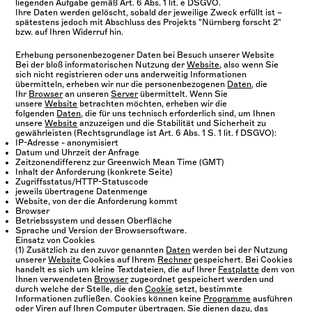
liegenden Aufgabe gemäß Art. 6 Abs. 1 lit. e DSGVO.
Ihre Daten werden gelöscht, sobald der jeweilige Zweck erfüllt ist –
spätestens jedoch mit Abschluss des Projekts "Nürnberg forscht 2"
bzw. auf Ihren Widerruf hin.
Erhebung personenbezogener Daten bei Besuch unserer Website
Bei der bloß informatorischen Nutzung der
Website
, also wenn Sie
sich nicht registrieren oder uns anderweitig Informationen
übermitteln, erheben wir nur die personenbezogenen
Daten
, die
Ihr
Browser
an unseren
Server
übermittelt. Wenn Sie
unsere
Website
betrachten möchten, erheben wir die
folgenden
Daten
, die für uns technisch erforderlich sind, um Ihnen
unsere
Website
anzuzeigen und die Stabilität und Sicherheit zu
gewährleisten (Rechtsgrundlage ist Art. 6 Abs. 1 S. 1 lit. f DSGVO):
IP-Adresse - anonymisiert
Datum und Uhrzeit der Anfrage
Zeitzonendifferenz zur Greenwich Mean Time (GMT)
Inhalt der Anforderung (konkrete Seite)
Zugriffsstatus/HTTP-Statuscode
jeweils übertragene Datenmenge
Website, von der die Anforderung kommt
Browser
Betriebssystem und dessen Oberfläche
Sprache und Version der Browsersoftware.
Einsatz von Cookies
(1) Zusätzlich zu den zuvor genannten
Daten
werden bei der Nutzung
unserer
Website
Cookies auf Ihrem
Rechner
gespeichert. Bei Cookies
handelt es sich um kleine Textdateien, die auf Ihrer
Festplatte
dem von
Ihnen verwendeten
Browser
zugeordnet gespeichert werden und
durch welche der Stelle, die den
Cookie
setzt, bestimmte
Informationen zufließen. Cookies können keine
Programme
ausführen
oder Viren auf Ihren
Computer
übertragen. Sie dienen dazu, das