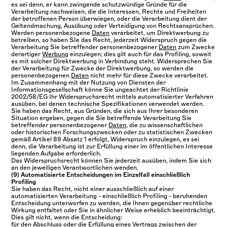
es sei denn, er kann zwingende schutzwürdige Gründe für die
Verarbeitung nachweisen, die die Interessen, Rechte und Freiheiten
der betroffenen Person überwiegen, oder die Verarbeitung dient der
Geltendmachung, Ausübung oder Verteidigung von Rechtsansprüchen.
Werden personenbezogene
Daten
verarbeitet, um Direktwerbung zu
betreiben, so haben SIe das Recht, jederzeit Widerspruch gegen die
Verarbeitung Sie betreffender personenbezogener
Daten
zum Zwecke
derartiger
Werbung
einzulegen; dies gilt auch für das Profiling, soweit
es mit solcher Direktwerbung in Verbindung steht. Widersprechen Sie
der Verarbeitung für Zwecke der Direktwerbung, so werden die
personenbezogenen
Daten
nicht mehr für diese Zwecke verarbeitet.
Im Zusammenhang mit der Nutzung von Diensten der
Informationsgesellschaft könne Sie ungeachtet der Richtlinie
2002/58/EG Ihr Widerspruchsrecht mittels automatisierter Verfahren
ausüben, bei denen technische Spezifikationen verwendet werden.
Sie haben das Recht, aus Gründen, die sich aus Ihrer besonderen
Situation ergeben, gegen die Sie betreffende Verarbeitung Sie
betreffender personenbezogener
Daten
, die zu wissenschaftlichen
oder historischen Forschungszwecken oder zu statistischen Zwecken
gemäß Artikel 89 Absatz 1 erfolgt, Widerspruch einzulegen, es sei
denn, die Verarbeitung ist zur Erfüllung einer im öffentlichen Interesse
liegenden Aufgabe erforderlich.
Das Widerspruchsrecht können Sie jederzeit ausüben, indem Sie sich
an den jeweiligen Verantwortlichen wenden.
(9) Automatisierte Entscheidungen im Einzelfall einschließlich
Profiling
Sie haben das Recht, nicht einer ausschließlich auf einer
automatisierten Verarbeitung - einschließlich Profiling - beruhenden
Entscheidung unterworfen zu werden, die Ihnen gegenüber rechtliche
Wirkung entfaltet oder Sie in ähnlicher Weise erheblich beeinträchtigt.
Dies gilt nicht, wenn die Entscheidung:
für den Abschluss oder die Erfüllung eines Vertrags zwischen der