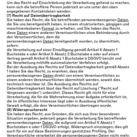
Um das Recht auf Einschränkung der Verarbeitung geltend zu machen,
kann sich die betroffene Person jederzeit an uns unter den oben
angegebenen Kontaktdaten wenden.
(7) Recht auf Datenübertragbarkeit
Sie haben das Recht, die Sie betreffenden personenbezogenen
Daten
,
die Sie uns bereitgestellt haben, in einem strukturierten, gängigen und
maschinenlesbaren
Format
zu erhalten, und Sie haben das Recht,
diese
Daten
einem anderen Verantwortlichen ohne Behinderung durch
den Verantwortlichen, dem die
personenbezogenen
Daten
bereitgestellt wurden, zu übermitteln,
sofern:
die Verarbeitung auf einer Einwilligung gemäß Artikel 6 Absatz 1
Buchstabe a oder Artikel 9 Absatz 2 Buchstabe a oder auf einem
Vertrag gemäß Artikel 6 Absatz 1 Buchstabe b DSGVO beruht und
die Verarbeitung mithilfe automatisierter Verfahren erfolgt.
Bei der Ausübung des Rechts auf Datenübertragbarkeit gemäß Absatz
1 haben Sie das Recht, zu erwirken, dass die
personenbezogenen
Daten
direkt von einem Verantwortlichen zu
einem anderen Verantwortlichen übermittelt werden, soweit dies
technisch machbar ist. Die Ausübung des Rechts auf
Datenübertragbarkeit lässt das Recht auf Löschung ("Recht auf
Vergessen werden") unberührt. Dieses Recht gilt nicht für eine
Verarbeitung, die für die Wahrnehmung einer Aufgabe erforderlich ist,
die im öffentlichen Interesse liegt oder in Ausübung öffentlicher
Gewalt erfolgt, die dem Verantwortlichen übertragen wurde.
(8) Widerspruchsrecht
Sie haben das Recht, aus Gründen, die sich aus Ihrer besonderen
Situation ergeben, jederzeit gegen die Verarbeitung Sie betreffender
personenbezogener
Daten
, die aufgrund von Artikel 6 Absatz 1
Buchstaben e oder f DSGVO erfolgt, Widerspruch einzulegen; dies gilt
auch für ein auf diese Bestimmungen gestütztes Profiling. Der
Verantwortliche verarbeitet die personenbezogenen
Daten
nicht mehr,