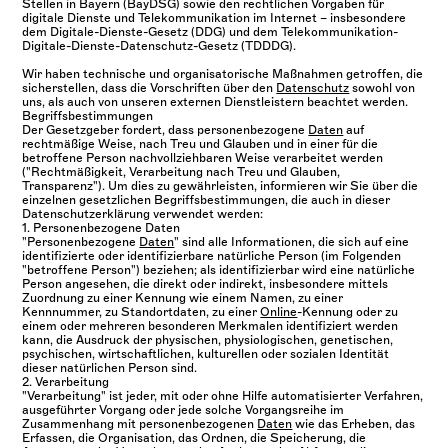
Stellen in Bayern (BayDSG) sowie den rechtlichen Vorgaben für
digitale Dienste und Telekommunikation im Internet – insbesondere
dem Digitale-Dienste-Gesetz (DDG) und dem Telekommunikation-
Digitale-Dienste-Datenschutz-Gesetz (TDDDG).
Wir haben technische und organisatorische Maßnahmen getroffen, die
sicherstellen, dass die Vorschriften über den
Datenschutz
sowohl von
uns, als auch von unseren externen Dienstleistern beachtet werden.
Begriffsbestimmungen
Der Gesetzgeber fordert, dass personenbezogene
Daten
auf
rechtmäßige Weise, nach Treu und Glauben und in einer für die
betroffene Person nachvollziehbaren Weise verarbeitet werden
("Rechtmäßigkeit, Verarbeitung nach Treu und Glauben,
Transparenz"). Um dies zu gewährleisten, informieren wir Sie über die
einzelnen gesetzlichen Begriffsbestimmungen, die auch in dieser
Datenschutzerklärung verwendet werden:
1. Personenbezogene Daten
"Personenbezogene
Daten
" sind alle Informationen, die sich auf eine
identifizierte oder identifizierbare natürliche Person (im Folgenden
"betroffene Person") beziehen; als identifizierbar wird eine natürliche
Person angesehen, die direkt oder indirekt, insbesondere mittels
Zuordnung zu einer Kennung wie einem Namen, zu einer
Kennnummer, zu Standortdaten, zu einer
Online
-Kennung oder zu
einem oder mehreren besonderen Merkmalen identifiziert werden
kann, die Ausdruck der physischen, physiologischen, genetischen,
psychischen, wirtschaftlichen, kulturellen oder sozialen Identität
dieser natürlichen Person sind.
2. Verarbeitung
"Verarbeitung" ist jeder, mit oder ohne Hilfe automatisierter Verfahren,
ausgeführter Vorgang oder jede solche Vorgangsreihe im
Zusammenhang mit personenbezogenen
Daten
wie das Erheben, das
Erfassen, die Organisation, das Ordnen, die Speicherung, die