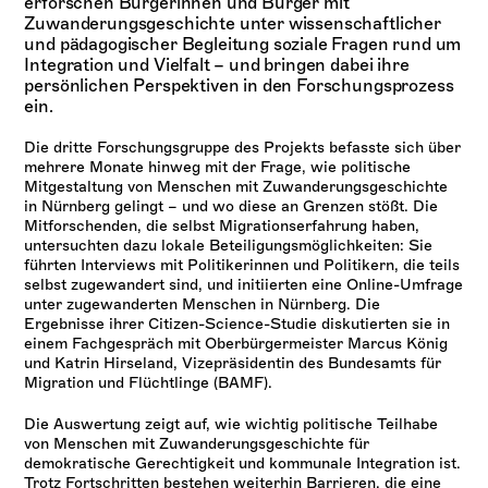
erforschen Bürgerinnen und Bürger mit
Zuwanderungsgeschichte unter wissenschaftlicher
und pädagogischer Begleitung soziale Fragen rund um
Integration und Vielfalt – und bringen dabei ihre
persönlichen Perspektiven in den Forschungsprozess
ein.
Die dritte Forschungsgruppe des Projekts befasste sich über
mehrere Monate hinweg mit der Frage, wie politische
Mitgestaltung von Menschen mit Zuwanderungsgeschichte
in Nürnberg gelingt – und wo diese an Grenzen stößt. Die
Mitforschenden, die selbst Migrationserfahrung haben,
untersuchten dazu lokale Beteiligungsmöglichkeiten: Sie
führten Interviews mit Politikerinnen und Politikern, die teils
selbst zugewandert sind, und initiierten eine Online-Umfrage
unter zugewanderten Menschen in Nürnberg. Die
Ergebnisse ihrer Citizen-Science-Studie diskutierten sie in
einem Fachgespräch mit Oberbürgermeister Marcus König
und Katrin Hirseland, Vizepräsidentin des Bundesamts für
Migration und Flüchtlinge (BAMF).
Die Auswertung zeigt auf, wie wichtig politische Teilhabe
von Menschen mit Zuwanderungsgeschichte für
demokratische Gerechtigkeit und kommunale Integration ist.
Trotz Fortschritten bestehen weiterhin Barrieren, die eine