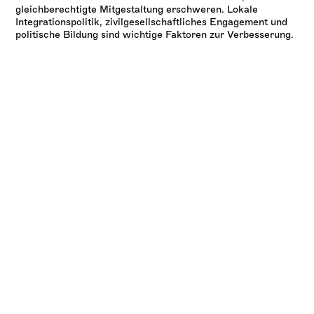
gleichberechtigte Mitgestaltung erschweren. Lokale
Integrationspolitik, zivilgesellschaftliches Engagement und
politische Bildung sind wichtige Faktoren zur Verbesserung.
v.l.n.r.: Katrin Hirseland (Vizepräsidentitn BAMF), Stephanie Zemke
(BAMF), Hakan Baran (Citizen Scientist), Anamika Dey (Citizen
Scientist), Dr. Martin Bauer-Stiasny (Bildungsbüro Stadt Nürnberg),
Oberbürgermeister Marcus König, Dr. Siegfried Grillmeyer
(Akademie Caritas-Pirckheimer-Haus), Derya Yıldırım (Bildungsbüro
Stadt Nürnberg), Jelena Torbica (Bildungsbüro Stadt Nürnberg).