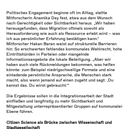
Politisches Engagement beginne oft im Alltag, stellte
Mitforscherin Anamika Dey fest, etwa aus dem Wunsch
nach Gerechtigkeit oder Sichtbarkeit heraus. „Wir haben
herausgefunden, dass Migration oftmals sowohl als
Herausforderung wie auch als Ressource erlebt wird – was
ich aus persönlicher Erfahrung bestätigen kann.“
Mitforscher Hakan Baran weist auf strukturelle Barrieren
hin: So erschwerten fehlendes kommunales Wahlrecht, hohe
Eintrittshürden in Parteien oder mangelnde
Informationsangebote die lokale Beteiligung. „Aber wir
haben auch viele Rückmeldungen bekommen, was helfen
könnte: zum Beispiel niedrigschwellige Formate und eine
einladende persönliche Ansprache, die Menschen stark
macht, also wenn jemand auf einen zugeht und sagt: ‚Du
kannst das. Du wirst gebraucht.’“
Die Ergebnisse sollen in die Integrationsarbeit der Stadt
einfließen und langfristig zu mehr Sichtbarkeit und
Mitgestaltung unterrepräsentierter Gruppen auf kommunaler
Ebene führen.
Citizen Science als Brücke zwischen Wissenschaft und
Stadtgesellschaft